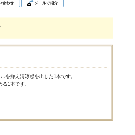
。
ルを抑え清涼感を出した1本です。
める1本です。