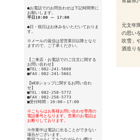
青森県
●お電話でのお問合わせは下記時間帯に
お願いします。
平日10:00 ～ 17:00
元文年
●日・祝日はお休みをいただいておりま
す。
の思い
吹雪」
※メールの返信は翌営業日以降となり
ますので、ご了承ください。
酒造り
【ご来店・お電話でのご注文に関する
お問い合わせ】
■TEL：082-241-5660
■FAX：082-241-5661
【WEBショップに関するお問い合わ
せ】
■TEL：082-258-5772
■FAX：082-258-5773
■受付時間：10:00～17:00
※こちらはお客様お問い合わせ専用の
電話番号となります。営業のお電話は
お断りしております。
※作業中は電話に出ることができない
場合がございます。
数回コールしてもつながらない際は、