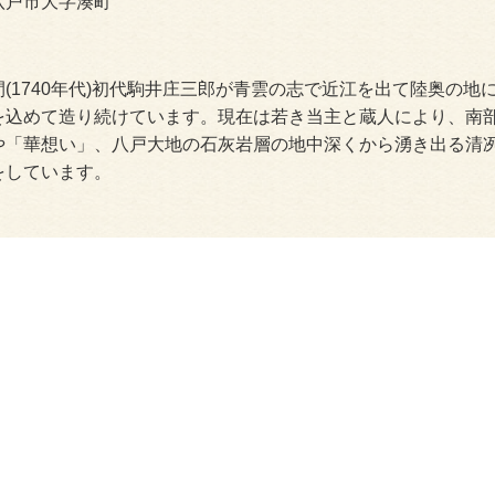
八戸市大字湊町
間(1740年代)初代駒井庄三郎が青雲の志で近江を出て陸奥の
を込めて造り続けています。現在は若き当主と蔵人により、南部
や「華想い」、八戸大地の石灰岩層の地中深くから湧き出る清冽
をしています。