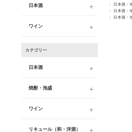
日本酒・
日本酒
日本酒・
日本酒・
～1,000円
ワイン
1,001～3,000円
～1000円以下
3,001～5,000円
カテゴリー
1,001～2,000円
5,001～10,000円
2,001～3,000円
日本酒
10,001円～
3,001～5,000円
1000円台
日本酒銘柄で選ぶ
焼酎・泡盛
5,001～10,000円
2000円台
純米大吟醸酒
10,001円～
蔵元で選ぶ
3000円台
大吟醸酒
ワイン
焼酎銘柄で選ぶ
4000円台
純米吟醸酒
日本のワイン
芋焼酎
リキュール（和・洋酒）
5000円台
吟醸酒