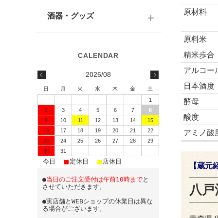
テキーラ
関西の日本酒
ワイン
予算で選ぶ
原材料
酒器・グッズ
九州の日本酒
スパークリング
原料米
予算で選ぶ
酒器
水・ソフトドリンク
精米歩合
味わいで選ぶ
酒蔵前掛け
アルコー
2026/08
蔵元で選ぶ
グラス
日本酒度
日
月
火
水
木
金
土
1
酵母
日本酒-1800ml（一升瓶）
ワイングッズ
2
3
4
5
6
7
8
酸度
9
10
11
12
13
14
15
日本酒-720ml・500ml
蔵元エコバッグ
16
17
18
19
20
21
22
アミノ酸
日本酒-300ml・360ml
23
24
25
26
27
28
29
30
31
■
■
■
日本酒-180ml
今日
定休日
店休日
【蔵元
●
当日のご注文受付は午前10時まで
と
飲みきりサイズ
八戸
させていただきます。
●実店舗とWEBショップの休業日は異な
る場合がございます。