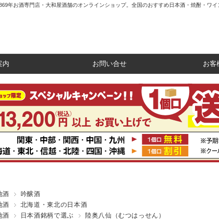
1869年お酒専門店・大和屋酒舗のオンラインショップ。全国のおすすめ日本酒・焼酎・ワイ
案内
お問い合せ
お客
地酒
吟醸酒
地酒
北海道・東北の日本酒
地酒
日本酒銘柄で選ぶ
陸奥八仙（むつはっせん）