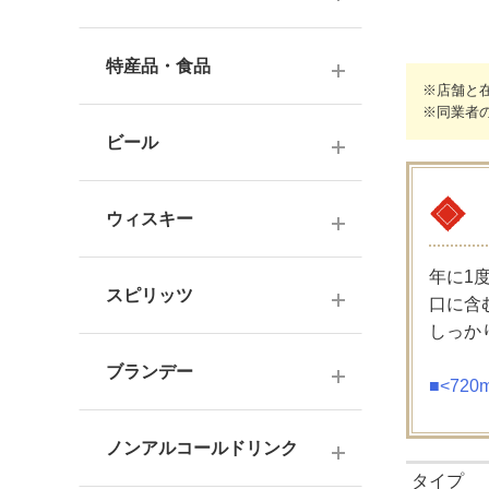
ナチュラルワイン
麦焼酎
純米酒
梅酒
ドイツワイン
特産品・食品
米焼酎
本醸造
※店舗と
フレーバー梅酒
海外産ワイン
※同業者
その他焼酎
ジュース
普通酒
果実酒・その他
ビール
赤ワイン
泡盛
食品
お燗酒
シリーズで選ぶ
白ワイン
日本のクラフトビール
黒糖焼酎
おつまみ
ウィスキー
にごり酒・発泡・その他
ロゼワイン
海外のクラフトビール
健康志向・免疫力アップ
広島の日本酒
年に1
スコッチウイスキー
シャンパーニュ
スピリッツ
口に含
調味料
中国・四国の日本酒
バーボンウイスキー
しっか
スパークリングワイン
お菓子
ジン
北海道・東北の日本酒
その他ウイスキー
ブランデー
オレンジワイン
■<72
ウオッカ
関東・信越の日本酒
国産洋酒
シェリー酒
ラム
ノンアルコールドリンク
中部・北陸の日本酒
味わいで選ぶ
タイプ