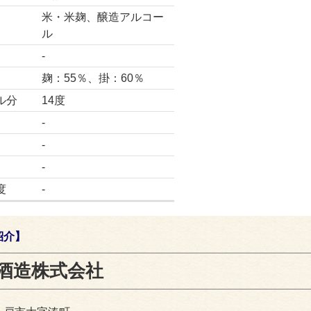
米・米麹、醸造アルコー
ル
-
麹：55％、掛：60％
ル分
14度
-
-
-
度
-
紹介】
酒造株式会社