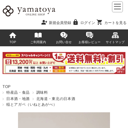
person_add
lock
shopping_cart
新規会員登録
ログイン
カートを見る
TOP
ご利用案内
お問い合せ
お客様レビュー
サイトマップ
TOP
特産品・食品
調味料
日本酒・地酒
北海道・東北の日本酒
稲とアガベ（いねとあがべ）